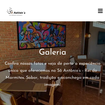
H
O
M
E
S
Galeria
O
B
R
Confira nossas fotos e veja de perto a experiência
E
única que oferecemos no Sô Antônio’s - Rei do
N
Marmitex. Sabor, tradição e aconchego em cada
Ó
S
imagem!
G
A